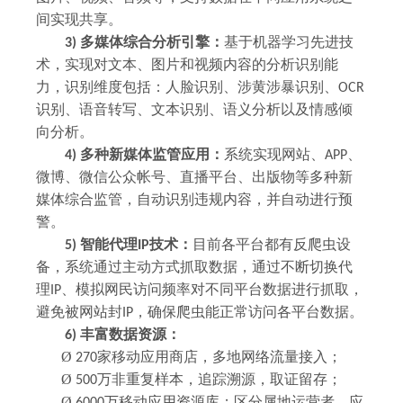
间实现共享。
多媒体综合分析引擎：
基于机器学习先进技
3)
术，实现对文本、图片和视频内容的分析识别能
力
，识别维度
包括
：人脸识别、涉黄涉暴识别、
OCR
识别、语音转写、文本识别、语义分析以及情感倾
向分析
。
多种新媒体监管应用：
系统实现网站、
、
4)
APP
微博、微信公众帐号、直播平台、出版物等多种新
媒体综合监管，自动识别违规内容，并自动进行预
警。
智能代理
技术：
目前各平台都有反爬虫设
5)
IP
备，系统通过主动方式抓取数据，通过不断切换代
理
、模拟网民访问频率对不同平台数据进行抓取，
IP
避免被网站封
，确保爬虫能正常访问各平台数据。
IP
丰富数据资源：
6)
Ø
家移动应用商店，多地网络流量接入；
270
Ø
万非重复样本，追踪溯源，取证留存；
500
Ø
万移动应用资源库；区分属地运营者、应