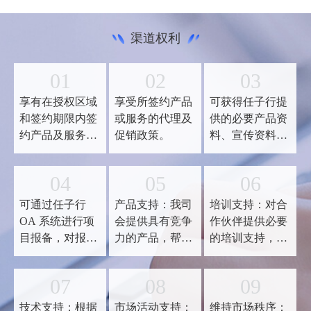
商业体系销售任务，配合任子行搭建区域
的商业渠道体系，定位是区域的资金，技
渠道权利
术支撑及服务平台。
01
02
03
享有在授权区域
享受所签约产品
可获得任子行提
和签约期限内签
或服务的代理及
供的必要产品资
约产品及服务的
促销政策。
料、宣传资料、
销售权。
市场活动、人员
培训以及技术支
04
05
06
持。
可通过任子行
产品支持：我司
培训支持：对合
OA 系统进行项
会提供具有竞争
作伙伴提供必要
目报备，对报备
力的产品，帮助
的培训支持，帮
通过项目优先获
合作伙伴服务客
助提升合作伙伴
得相关支持。
户，当产品升级
产品、解决方案
07
08
09
更新时及时通知
及技术能力。
代理商，以便代
技术支持：根据
市场活动支持：
维持市场秩序：