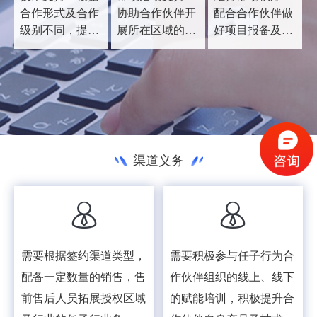
理商销售的产品
合作形式及合作
协助合作伙伴开
配合合作伙伴做
保持最新版本。
级别不同，提供
展所在区域的市
好项目报备及项
相应的售前售后
场活动，提供必
目保护，及时将
支持。
要的市场活动资
有关销售信息、
料、活动流程等
新产品发布信息
相关资料。
通知合作伙伴，
并负责维护市场
秩序，以确保合
作伙伴利益。
渠道义务
需要根据签约渠道类型，
需要积极参与任子行为合
配备一定数量的销售，售
作伙伴组织的线上、线下
前售后人员拓展授权区域
的赋能培训，积极提升合