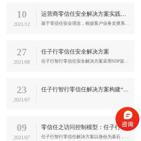
10
运营商零信任安全解决方案实践案例
基于零信任安全理念，根据客户业务支撑系统上云后的信息安全需求，提供零信任远程接入安全防护解决方案，助力用户加强云端数据与业务安全保护，有效管理员工访问权限，动态控制远程访问安全，通过对人、终端和系统都进行识别、访问控制、实现全面的身份化，成功建立网络安全新边界。
2021/12
27
任子行零信任安全解决方案
任子行智行零信任安全解决方案采用SDP架构，“以身份为中心”的动态可信访问控制，聚焦身份安全、信任评估、业务访问和动态访问控制等维度的安全能力， 基于业务场景的人、终端、环境、链路、流量、资产、行为上下文、内容等多维的因素进行风险计算，评定请求的信任等级进行动态权限调整，为企业安全建立具备较强风险应对能力的动态自适应安全闭环体系。
2021/08
23
任子行智行零信任解决方案构建“云”“管”“端”立体化安全防护体系
2021/07
09
零信任之访问控制模型：任子行智行零信任访问控制系统
任子行智行零信任解决方案以身份为基石，遵循“网络无特权化、信任最小化、权限动态化”原则，采用软件定义边界技术，强化身份治理与访问控制，充分利用态势感知、流量分析、资产监测、行为画像，并结合应用隐身和终端准入与管控，持续、动态的构建企业核心资产的安全防护壁垒。
2021/07